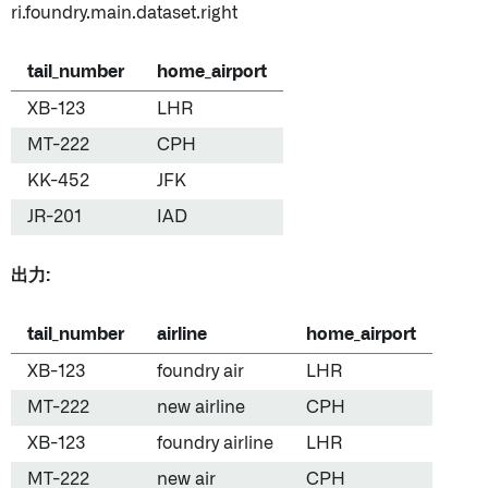
ri.foundry.main.dataset.right
tail_number
home_airport
XB-123
LHR
MT-222
CPH
KK-452
JFK
JR-201
IAD
出力:
tail_number
airline
home_airport
XB-123
foundry air
LHR
MT-222
new airline
CPH
XB-123
foundry airline
LHR
MT-222
new air
CPH