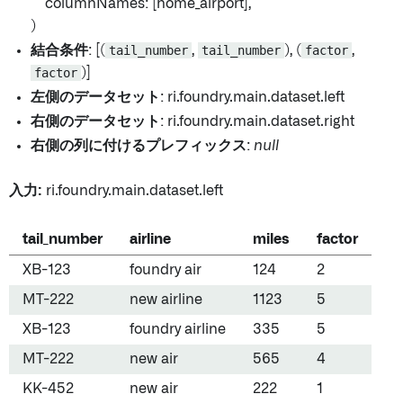
columnNames: [home_airport],
)
結合条件
: [(
tail_number
,
tail_number
), (
factor
,
factor
)]
左側のデータセット
: ri.foundry.main.dataset.left
右側のデータセット
: ri.foundry.main.dataset.right
右側の列に付けるプレフィックス
:
null
入力:
ri.foundry.main.dataset.left
tail_number
airline
miles
factor
XB-123
foundry air
124
2
MT-222
new airline
1123
5
XB-123
foundry airline
335
5
MT-222
new air
565
4
KK-452
new air
222
1