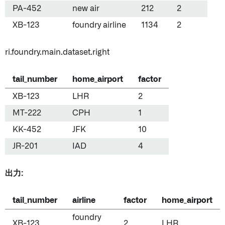
PA-452
new air
212
2
XB-123
foundry airline
1134
2
ri.foundry.main.dataset.right
tail_number
home_airport
factor
XB-123
LHR
2
MT-222
CPH
1
KK-452
JFK
10
JR-201
IAD
4
出力:
tail_number
airline
factor
home_airport
foundry
XB-123
2
LHR