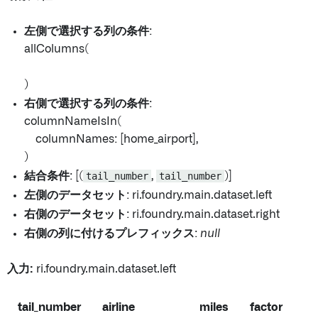
左側で選択する列の条件
:
allColumns(
)
右側で選択する列の条件
:
columnNameIsIn(
columnNames: [home_airport],
)
結合条件
: [(
tail_number
,
tail_number
)]
左側のデータセット
: ri.foundry.main.dataset.left
右側のデータセット
: ri.foundry.main.dataset.right
右側の列に付けるプレフィックス
:
null
入力:
ri.foundry.main.dataset.left
tail_number
airline
miles
factor