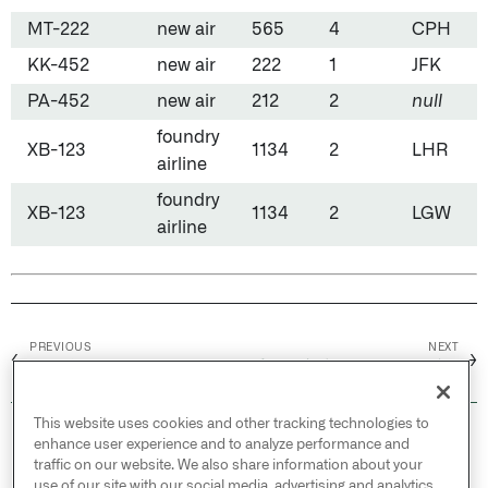
MT-222
new air
565
4
CPH
KK-452
new air
222
1
JFK
PA-452
new air
212
2
null
foundry
XB-123
1134
2
LHR
airline
foundry
XB-123
1134
2
LGW
airline
PREVIOUS
NEXT
←
→
左結合
手動で入力されたテーブル
This website uses cookies and other tracking technologies to
© 2026 Palantir Technologies Inc. All rights
enhance user experience and to analyze performance and
reserved.
traffic on our website. We also share information about your
use of our site with our social media, advertising and analytics