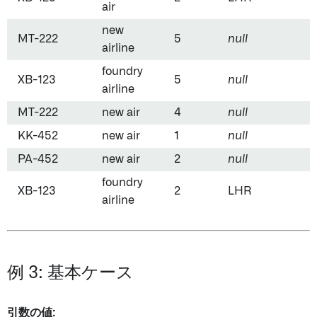
air
new
MT-222
5
null
airline
foundry
XB-123
5
null
airline
MT-222
new air
4
null
KK-452
new air
1
null
PA-452
new air
2
null
foundry
XB-123
2
LHR
airline
例 3: 基本ケース
引数の値: