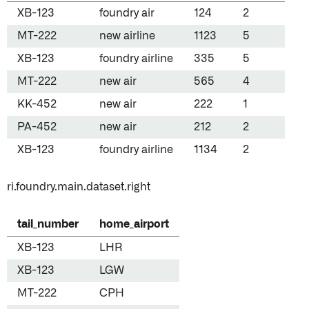
XB-123
foundry air
124
2
MT-222
new airline
1123
5
XB-123
foundry airline
335
5
MT-222
new air
565
4
KK-452
new air
222
1
PA-452
new air
212
2
XB-123
foundry airline
1134
2
ri.foundry.main.dataset.right
tail_number
home_airport
XB-123
LHR
XB-123
LGW
MT-222
CPH