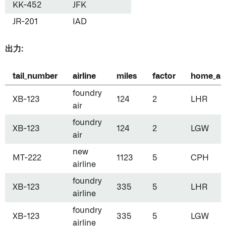
KK-452
JFK
JR-201
IAD
出力:
tail_number
airline
miles
factor
home_air
foundry
XB-123
124
2
LHR
air
foundry
XB-123
124
2
LGW
air
new
MT-222
1123
5
CPH
airline
foundry
XB-123
335
5
LHR
airline
foundry
XB-123
335
5
LGW
airline