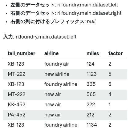
左側のデータセット
: ri.foundry.main.dataset.left
右側のデータセット
: ri.foundry.main.dataset.right
右側の列に付けるプレフィックス
:
null
入力:
ri.foundry.main.dataset.left
tail_number
airline
miles
factor
XB-123
foundry air
124
2
MT-222
new airline
1123
5
XB-123
foundry airline
335
5
MT-222
new air
565
4
KK-452
new air
222
1
PA-452
new air
212
2
XB-123
foundry airline
1134
2