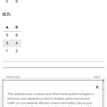
5
6
出力:
a
b
5
6
3
4
1
2
PREVIOUS
NEXT
←
→
セミジョイン
テキストブロック
This website uses cookies and other tracking technologies to
© 2026 Palantir Technologies Inc. All rights
enhance user experience and to analyze performance and
reserved.
traffic on our website. We also share information about your