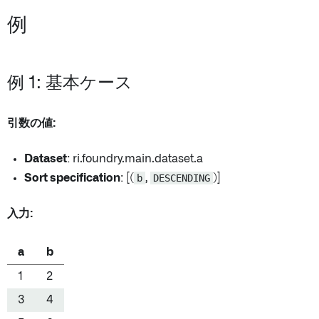
例
例 1: 基本ケース
引数の値:
Dataset
: ri.foundry.main.dataset.a
Sort specification
: [(
b
,
DESCENDING
)]
入力:
a
b
1
2
3
4