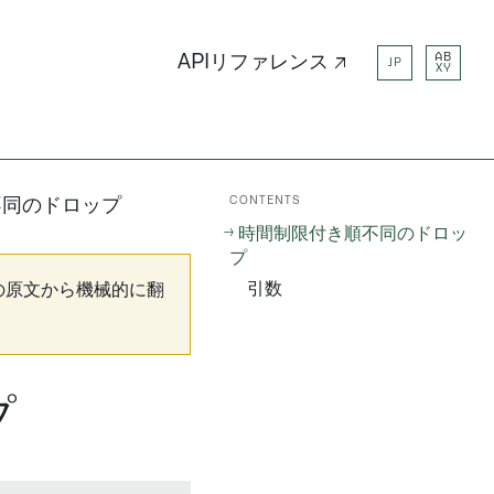
AB
APIリファレンス ↗
JP
XY
CONTENTS
不同のドロップ
時間制限付き順不同のドロッ
プ
引数
の原文から機械的に翻
プ