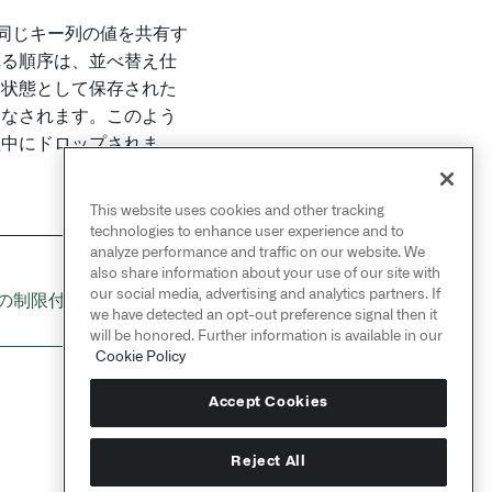
。同じキー列の値を共有す
れる順序は、並べ替え仕
、状態として保存された
みなされます。このよう
理中にドロップされま
This website uses cookies and other tracking
technologies to enhance user experience and to
analyze performance and traffic on our website. We
also share information about your use of our site with
NEXT
→
our social media, advertising and analytics partners. If
の制限付き昇順ソート
we have detected an opt-out preference signal then it
will be honored. Further information is available in our
Cookie Policy
Accept Cookies
Reject All