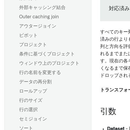
Scheduler の AIP 機能
外部キャッシング結合
対応済み: 
Outer caching join
データ期待値
アウタージョイン
すべてのキー
データのヘルスチェックを設
ピボット
済みの行より
定する
プロジェクト
列と方向を評
Pipeline Builderにおける単体
れるまでまた
条件に基づくプロジェクト
テスト
す。現在の各
ウィンドウ上のプロジェクト
くなるまで保
行の名前を変更する
ドロップされ
データの再分割
トランスフォ
ロールアップ
行のサイズ
行の選択
引数
セミジョイン
ソート
Dataset
-