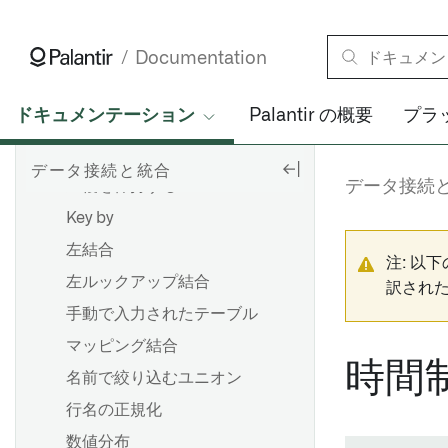
ブランチングとリリースプロ
ハートビート検出
Checkpoints
セス
内部結合
Documentation
ジョブグループ
スケジューリングのベストプ
結合
ラクティス
パイプラインコードのエクス
ポート
ドキュメンテーション
Palantir の概要
プラ
K-means クラスタリング
プロダクションパイプライン
の構築
KNN ジョイン
データ接続と統合
概要
重複を保持する
データ接続
概要
ブランチの作成
Key by
CSVまたはJSONファイルのス
変更案を提案する
左結合
キーマを推定する
注: 以
変更を承認する
左ルックアップ結合
訳され
ブランチ保護
手動で入力されたテーブル
概要
フォールバックブランチ
マッピング結合
マーキングの削除に関するガ
時間
名前で絞り込むユニオン
イダンス
概要
行名の正規化
継承されたマーキングと組織
の削除
スケジュールの作成
数値分布