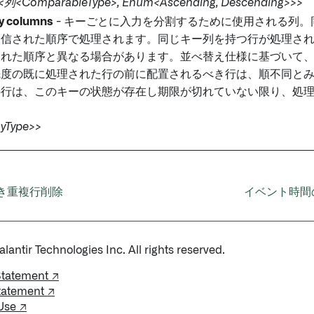
e<列<ComparableType>, Enum<Ascending, Descending>>>
y columns
- キーごとに入力を分割するために使用される列
受信された順序で処理されます。同じキー列を持つ行が処理さ
された順序と異なる場合があります。並べ替え仕様に基づいて
先度の既に処理された行の前に配置されるべき行は、順不同と
の行は、このキーの状態が存在し期限が切れていない限り、処
yType>>
き重複行削除
イベント時間
antir Technologies Inc. All rights reserved.
Statement ↗
tatement ↗
Use ↗