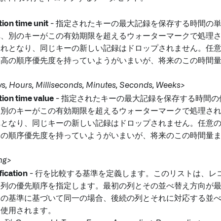
tion time unit
- 指定されたキーの最大記録を保存する時間の
れ、別のキーがこの有効期限を超えるウォーターマークで処理
切れとなり、同じキーの新しい記録はドロップされません。任
最高の順序優先度を持っていようがいまいが、将来のこの時間
, Hours, Milliseconds, Minutes, Seconds, Weeks>
tion time value
- 指定されたキーの最大記録を保存する時間
、別のキーがこの有効期限を超えるウォーターマークで処理さ
れとなり、同じキーの新しい記録はドロップされません。任意
高の順序優先度を持っていようがいまいが、将来のこの時間量
ng>
fication
- 行を比較する基準を定義します。このリストは、レ
る列の優先順序を指定します。最初の列とその並べ替え方向が
この基準に基づいて同一の場合、後続の列とそれに対応する並
に使用されます。