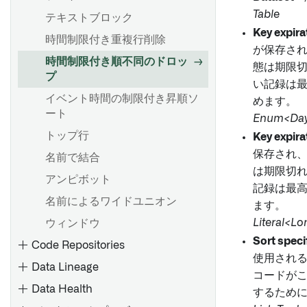
Table
テキストブロック
Key expira
時間制限付き重複行削除
が保存さ
時間制限付き順不同のドロッ
態は期限
プ
い記録は
イベント時間の制限付き昇順ソ
めます。
ート
Enum<Days
トップ行
Key expira
保存され
名前で結合
は期限切
アンピボット
記録は最
名前によるワイドユニオン
ます。
Literal<Lo
ウィンドウ
Sort speci
Code Repositories
使用され
Data Lineage
コードが
Data Health
するため