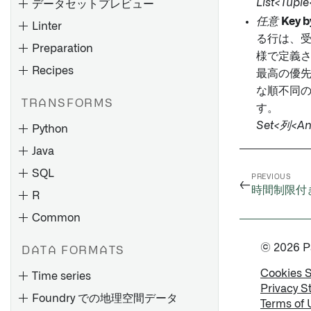
List<Tupl
データセットプレビュー
任意
Key b
Linter
Control Panelでのコードリポ
る行は、
ジトリ設定の構成
Preparation
様で定義
Recipes
データフローを探索する
チェックの種類
最高の優
な順不同
製作物とオントロジーエンテ
チェックスケジュール
TRANSFORMS
トランスフォームの作成
ィティを探索する
す。
チェックの監視
Set<列<An
Python
トランスフォームをプレビュ
グラフの保存と共有
通知と問題点
ーする
Java
ノードのカラーリング
チェックリファレンス
トランスフォームのデバッグ
SQL
グラフ要素リファレンス
PREVIOUS
←
プロジェクトリファレンスの
時間制限付
Oracle NetSuite 概要
R
概要
使用
Oracle NetSuite
Common
プレビューとロジック
チェックグループの作成と監
変更の影響を分析する
SuiteAnalytics
トランスフォームロジックレ
トランスフォームとパイプラ
ビルドタイムラインの表示
視
© 2026 Pal
DATA FORMATS
Oracle NetSuite SuiteQL
ベルバージョン管理
イン
古いデータセットの理解
チェックグループの表示と理
Cookies 
Time series
Oracle NetSuite SuiteTalk
``meta.yaml``
例
解
指定した列を含むデータセッ
Privacy S
Foundry での地理空間データ
仮想テーブルの概要
非構造化ファイルの読み書き
トを見つける
Terms of 