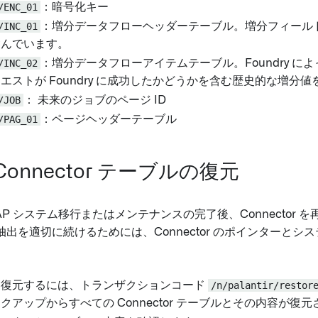
/ENC_01
：暗号化キー
/INC_01
：増分データフローヘッダーテーブル。増分フィール
含んでいます。
/INC_02
：増分データフローアイテムテーブル。Foundry に
エストが Foundry に成功したかどうかを含む歴史的な増分
/JOB
： 未来のジョブのページ ID
/PAG_01
：ページヘッダーテーブル
Connector テーブルの復元
AP システム移行またはメンテナンスの完了後、Connector 
出を適切に続けるためには、Connector のポインターとシ
を復元するには、トランザクションコード
/n/palantir/restor
クアップからすべての Connector テーブルとその内容が復