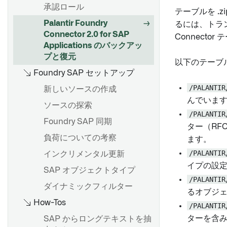
承認ロール
テーブルを 
Palantir Foundry
るには、トラ
Connector 2.0 for SAP
Connect
Applications のバックアッ
プと復元
以下のテーブル
Foundry SAP セットアップ
/PALANTIR
新しいソースの作成
んでいま
ソースの探索
/PALANTIR
Foundry SAP 同期
ター（RF
負荷についての考察
ます。
/PALANTIR
インクリメンタル更新
イプの設定
SAP オブジェクトタイプ
/PALANTIR
ダイナミックフィルター
るオブジ
How-Tos
/PALANTIR
ターを含み
SAP からロングテキストを抽