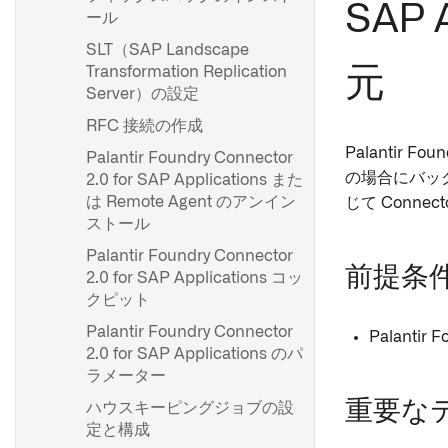
SAP
ール
SLT（SAP Landscape
概要
Transformation Replication
元
Server）の設定
エクスポートタスク（レガシ
ー）
RFC 接続の作成
Palantir F
Palantir Foundry Connector
の場合にバッ
2.0 for SAP Applications また
概要
は Remote Agent のアンイン
じて Conn
Webhook を設定する
ストール
設定リファレンス
Palantir Foundry Connector
前提条
2.0 for SAP Applications コッ
クピット
Palantir Foundry Connector
Palantir 
2.0 for SAP Applications のパ
ラメーター
重要な
ハウスキーピングジョブの設
定と構成