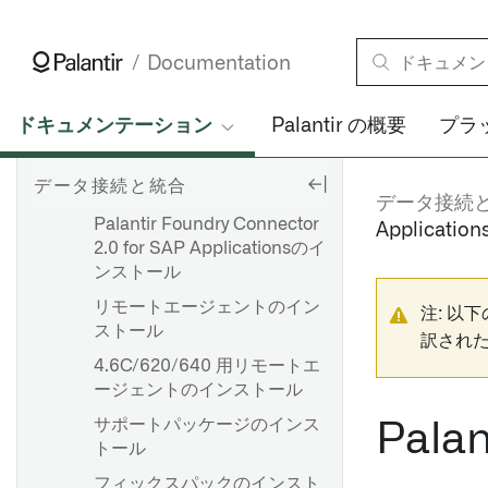
概要
ァレンス
HyperAuto V1 を使い始める
アーキテクチャ
OpenID Connect（OIDC）認
ソース探索
証
Documentation
Palantir Foundry Connector 2.0
SDDI コックピット
for SAP Applications アドオンの
設定リファレンス
ダウンロード
ドキュメンテーション
Palantir の概要
プラ
ソースのセットアップ
HyperAuto V1からV2への移行
SAP アドオン
ソース探索
HyperAuto V1 FAQ
データ接続と統合
SAP アドオンのインストール
データ接続
Palantir Foundry Connector
Applicat
バッチ同期を設定する
2.0 for SAP Applicationsのイ
ストリーミング同期の設定
ンストール
ファイルベースの同期
リモートエージェントのイン
注: 以
ストール
メディアセットの同期
訳され
4.6C/620/640 用リモートエ
JDBC 同期の最適化
ージェントのインストール
トラブルシューティングリフ
サポートパッケージのインス
Palan
ァレンス
トール
フィックスパックのインスト