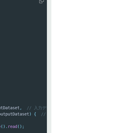
utDataset
,
// 入力データセットへのパス
outputDataset
)
{
// 出力データセットへのパス
e
(
)
.
read
(
)
;