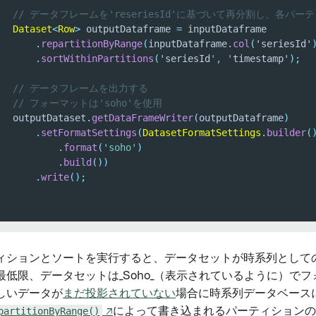
// データフレームを'reseriesId'に基づいて再分割し、各パーティ
Dataset
<
Row
>
 outputDataframe 
=
.
repartitionByRange
(
inputDataframe
.
col
(
'seriesId'
.
sortWithinPartitions
(
'seriesId
', '
timestamp'
)
;
// データフレームを出力する
// フォーマットは'soho'を使用
   outputDataset
.
getDataFrameWriter
(
outputDataframe
)
.
setFormatSettings
(
DatasetFormatSettings
.
builder
(
.
format
(
'soho'
)
.
build
(
)
)
.
write
(
)
;
ィションとソートを実行すると、データセットが時系列として
最低限、データセットは_Soho_（表示されているように）で
しいデータが
まだ投影されていない
場合に時系列データベース
partitionByRange()
↗
によって書き込まれるパーティションの