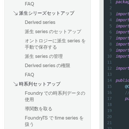
1
packa
トランザクションコードとレ
FAQ
ス
データセットをダウンロード
出力からマーキングを削除
2
ポートの抽出
のために準備する
派生シリーズセットアップ
3
impor
トラブルシューティングリフ
ブレーキングチェンジ
Python パッケージの Conda
SAPからHANAビューを取り
4
impor
ァレンス
Derived series
解決
込む
5
impor
マーケットプレイス商品にス
概要
派生 series のセットアップ
6
impor
Python ライブラリの共有
パイプライン管理
ユーザー属性付きSAP書き戻
ケジュールを追加 [ベータ]
7
impor
ブランチ設定
しとOAuth 2.0
オントロジーに派生 series を
入力サンプリング戦略を追加
8
impor
手動で保存する
リポジトリ設定
する
9
impor
Logic Flows
10
impor
派生 series の管理
リポジトリのアップグレード
パラメーター
11
接続フローの作成
Derived series の権限
Accelerate Spark with Velox
Spark profiles
ビルド設定
12
impor
Compassファイルリスター
13
FAQ
作成物の設定
カスタム関数の作成
14
publi
時系列セットアップ
概要
オントロジーのインポート
ノードの表示と非表示
15
@
推奨されるプロジェクトとチ
16
/
Foundry での時系列データの
Polars ストリーミングモード
高度なリポジトリ設定
Pipeline Builder におけるフ
ームの構造
17
p
使用
ォルダー
最新版のUbuntuをベースにす
Code Repositories での計算
18
開発のベストプラクティス
導関数を取る
る
使用量
19
カラーグループ
ブランチングとリリースプロ
20
FoundryTS で time series を
Checkpoints
セス
21
扱う
トランスフォーム内でPalantir
22