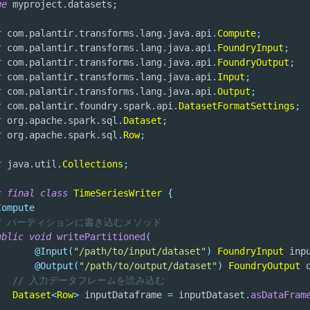
ge
myproject
.
datasets
;
t
com
.
palantir
.
transforms
.
lang
.
java
.
api
.
Compute
;
t
com
.
palantir
.
transforms
.
lang
.
java
.
api
.
FoundryInput
;
t
com
.
palantir
.
transforms
.
lang
.
java
.
api
.
FoundryOutput
;
t
com
.
palantir
.
transforms
.
lang
.
java
.
api
.
Input
;
t
com
.
palantir
.
transforms
.
lang
.
java
.
api
.
Output
;
t
com
.
palantir
.
foundry
.
spark
.
api
.
DatasetFormatSettings
;
t
org
.
apache
.
spark
.
sql
.
Dataset
;
t
org
.
apache
.
spark
.
sql
.
Row
;
t
java
.
util
.
Collections
;
c
final
class
TimeSeriesWriter
{
Compute
/ パーティションに書き込むメソッド
ublic
void
writePartitioned
(
@Input
(
"/path/to/input/dataset"
)
FoundryInput
 inp
@Output
(
"/path/to/output/dataset"
)
FoundryOutput
 
// 入力データフレームを読み込む
Dataset
<
Row
>
 inputDataframe 
=
 inputDataset
.
asDataFram