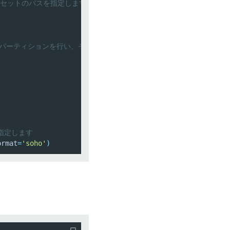
タセットのパスを指定します
パーティションを行い、それぞれのパーティション内で'seriesId'と't
指定します
ormat
=
'soho'
)