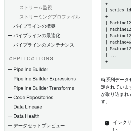
HyperAuto V1 FAQ
+----------
SAP アドオンのインストール
ストリーム監視
| series_id
Palantir Foundry Connector
+----------
ストリーミングプロファイル
バッチ同期を設定する
2.0 for SAP Applicationsのイ
| Machine
パイプラインの構築
ストリーミング同期の設定
ンストール
| Machine
パイプラインの最適化
| Machine
ファイルベースの同期
リモートエージェントのイン
| Machine
ストール
パイプラインのメンテナンス
メディアセットの同期
| Machine
4.6C/620/640 用リモートエ
JDBC 同期の最適化
| ...     
APPLICATIONS
ージェントのインストール
失敗するジョブのデバッグ
トラブルシューティングリフ
サポートパッケージのインス
Pipeline Builder
ァレンス
パイプラインの故障をデバッ
トール
Pipeline Builder Expressions
グする
時系列データ
フィックスパックのインスト
定されていま
Pipeline Builder Transforms
Pipeline Builder でバッチパ
ストリームの失敗のデバッグ
ール
が取り込まれ
イプラインを作成する
Code Repositories
メモリ不足（OOM）エラーの
SLT（SAP Landscape
す。
Pipeline Builder を使用して
トラブルシューティング
概要
Transformation Replication
Data Lineage
メディアセットバッチパイプ
Server）の設定
スケジュールのトラブルシュ
エクスポートタスク（レガシ
Data Health
ラインを作成する
ーティング
ー）
RFC 接続の作成
インク
データセットプレビュー
コードリポジトリを使用して
い。