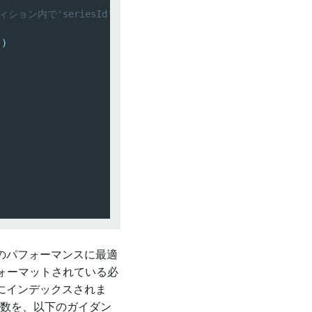
ション内で'seriesId'と'timestamp'に基づいてソートする
)
)
)
のパフォーマンスに最適
フォーマットされている必
にインデックスされま
数を、以下のガイダン