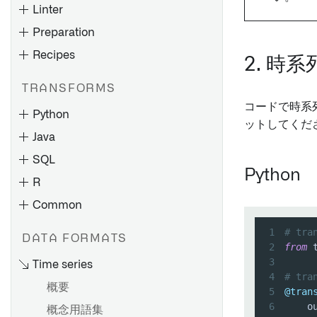
Palantir Foundry Connector
バッチパイプラインを作成す
Linter
概要
Control Panelでのコードリポ
2.0 for SAP Applications また
Spark の概念
概要
る
ジトリ設定の構成
Preparation
は Remote Agent のアンイン
データセットの追加
Spark の詳細を理解する
Webhook を設定する
コードリポジトリを使用して
ストール
Recipes
自動的に入力データを生成す
データフローを探索する
チェックの種類
メディアセットバッチパイプ
2. 時
Spark UI
設定リファレンス
Palantir Foundry Connector
る
ラインを作成する
製作物とオントロジーエンテ
チェックスケジュール
2.0 for SAP Applications コッ
コンピュート使用量の理解
TRANSFORMS
Pipeline Builder でのソース
トランスフォームの作成
ィティを探索する
Pipeline Builder でインクリ
チェックの監視
クピット
コードで時系
およびデータ同期の構成
ネイティブアクセラレーショ
メンタルパイプラインを作成
Python
トランスフォームをプレビュ
グラフの保存と共有
通知と問題点
Palantir Foundry Connector
ットしてくだ
ン
する
バッチ入力データセットの計
ーする
Java
ノードのカラーリング
2.0 for SAP Applications のパ
チェックリファレンス
算モード
Spark プロファイルの適用
Pipeline Builder でストリー
トランスフォームのデバッグ
ラメーター
SQL
グラフ要素リファレンス
ミングパイプラインを作成す
Sparkプロファイルのリファ
Python
プロジェクトリファレンスの
ハウスキーピングジョブの設
R
る
レンス
概要
概要
使用
定と構成
Common
プレビューとロジック
チェックグループの作成と監
データをトランスフォームす
変更の影響を分析する
承認ロール
概要
トランスフォームロジックレ
トランスフォームとパイプラ
ビルドタイムラインの表示
視
る
1
# tr
概要
DATA FORMATS
Palantir Foundry Connector
ベルバージョン管理
イン
2
from
 
インクリメンタル同期の作成
古いデータセットの理解
チェックグループの表示と理
データの結合
2.0 for SAP Applications のバ
プロジェクションの設定
3
Time series
``meta.yaml``
例
解
ックアップと復元
ハイパフォーマンスの維持
指定した列を含むデータセッ
データの結合
4
# t
高度な詳細
概要
仮想テーブルの概要
非構造化ファイルの読み書き
トを見つける
5
@tran
ジオスペーシャルトランスフ
6
    o
概念用語集
ファイルの読み込み
ユニットテスト
データセットの作成
ォームの作成
新しいソースの作成