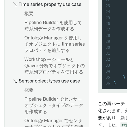
ジョブグループ
スケジューリングのベストプ
Time series property use case
提供の言語モデルを使用する
23
ラクティス
パイプラインコードのエクス
24
概要
ポート
25
プロダクションパイプライン
Pipeline Builder を使用して
概要
26
の構築
時系列データを作成する
27
Spark sidecar 変換
概要
28
Ontology Manager を使用し
29
概要
ブランチの作成
てオブジェクトに time series
30
     
はじめに
プロパティを追加する
CSVまたはJSONファイルのス
変更案を提案する
31
キーマを推定する
32
transformsというライブラリ
Workshop モジュールと
変更を承認する
33
からexpectationsをEとしてイ
Quiver 分析でオブジェクトの
ブランチ保護
34
ンポートします
時系列プロパティを使用する
概要
35
}
フォールバックブランチ
Sensor object types use case
36
}
マーキングの削除に関するガ
概要
イダンス
概要
Pipeline Builder でセンサー
継承されたマーキングと組織
この再パーテ
オブジェクトタイプのデータ
の削除
スケジュールの作成
化されます。
を作成する
Transforms Python API
Scheduler の AIP 機能
要があり、新
Ontology Manager でセンサ
トランスフォームクラス
す。また、
re