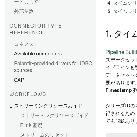
ートします
タイムシ
タイムシ
外部関数
CONNECTOR TYPE
ダイレクト接続を設定する
1. 
REFERENCE
エージェントのセットアップ
コネクタ
Bootstrapperプロキシ設定
Pipeline Buil
Available connectors
agent-worker-runtime.md
ズデータセッ
Palantir-provided drivers for JDBC
Agent proxy runtime
イプラインを
sources
configuration リファレンス
データセット
SAP
HyperAuto V1 概要
要があります
トラブルシューティングリフ
ァレンス
HyperAuto V1 を使い始める
Timestamp
列
WORKFLOWS
OpenID Connect（OIDC）認
ソース探索
ストリーミングリソースガイド
シリーズID
証
SDDI コックピット
得されるため
ストリーミングリソースガイド
設定リファレンス
ても問題あり
Flink 基礎
ソースのセットアップ
HyperAuto V1からV2への移行
ストリームのリセット
ソース探索