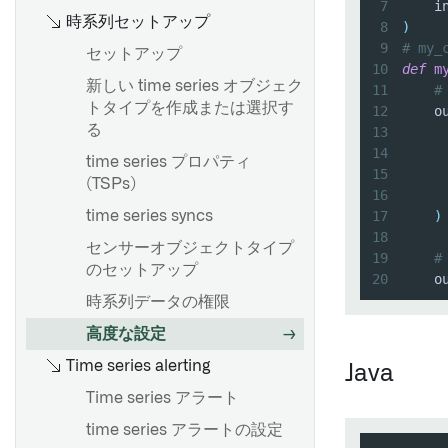
ストリーミングパイプライ
7
    i
Foundry使用最適化
時系列セットアップ
ン：概要
ユニットテスト
高度な設定
スケジュールの管理
8
)
Pipeline Builder で一意の ID
ソースの探索
9
# my
を作成する
セットアップ
比較：ストリーミング vs バッ
デバッグ
Foundry SAP 同期
10
def
m
チ
transforms-streaming-
新しい time series オブジェク
11
#
リソースの権限を確認する
負荷についての考察
joins.md
トタイプを作成または選択す
パフォーマンスの検討事項
12
    o
概要
マーキングの変更の影響を確
インクリメンタル更新
る
13
Pipeline Builder で LLM ノー
Foundry Streaming によるコ
認する
インクリメンタル変換リファ
14
SAP オブジェクトタイプ
ドを使用する
time series プロパティ
ンピュート使用量
15
レンス
作成物リポジトリ
(TSPs)
ダイナミックフィルター
頻出パターンのマイニング
16
ストリーミングキー
マージと追加
ナビゲーション
17
)
time series syncs
18
トランザクションの中止
作成物リポジトリの作成
センサーオブジェクトタイプ
SAP からロングテキストを抽
概要
19
#
概要
スナップショットから履歴デ
のセットアップ
作成物リポジトリの削除
出する
20
    o
データセット出力を追加する
スケジュールを作成する
ータセットを作成する
時系列データの権限
製作物の公開
カスタム認証とロール管理の
オントロジー出力を追加する
スケジュールの表示と変更
設定
高度な設定
作成物を取り消す
ジオテンポラルシリーズ出力
スケジュールの探索と管理
概要
BEx クエリ
Time series alerting
パーミッションの管理
Java
の追加
一般的なスケジューリング設
環境作成の概要
Extractors
Time series アラート
パイプラインのプレビュー
定
トラブルシューティングガイ
関数
time series アラートの設定
カスタムチェックの作成
パイプラインのデリバリー
トリガータイプのリファレン
ド