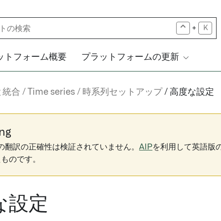
+
K
ットフォーム概要
プラットフォームの更新
と統合
Time series
時系列セットアップ
高度な設定
ng
下の翻訳の正確性は検証されていません。
AIP
を利用して英語版
たものです。
な設定