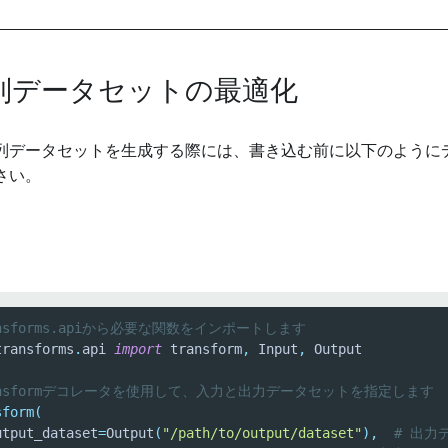
系列データセットの最適化
列データセットを生成する際には、書き込む前に以下のように
さい。
ansforms.apiから必要な関数をインポートします
transforms
.
api 
import
 transform
,
 Input
,
ransformデコレータを使用して、入力と出力データセットを指定します
sform
(
utput_dataset
=
Output
(
"/path/to/output/dataset"
)
,
# 出力