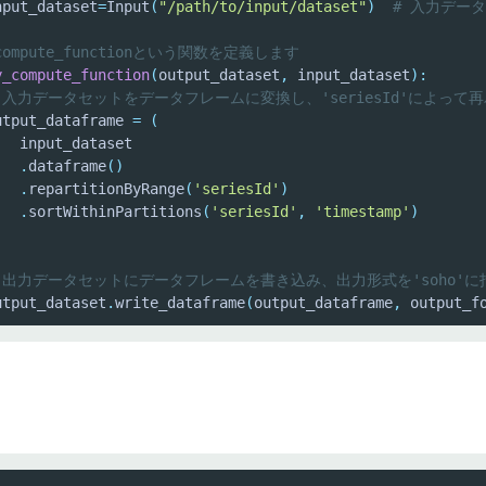
nput_dataset
=
Input
(
"/path/to/input/dataset"
)
# 入力デー
_compute_functionという関数を定義します
y_compute_function
(
output_dataset
,
 input_dataset
)
:
 入力データセットをデータフレームに変換し、'seriesId'によって再
utput_dataframe 
=
(
.
dataframe
(
)
.
repartitionByRange
(
'seriesId'
)
.
sortWithinPartitions
(
'seriesId'
,
'timestamp'
)
 出力データセットにデータフレームを書き込み、出力形式を'soho'に
utput_dataset
.
write_dataframe
(
output_dataframe
,
 output_f