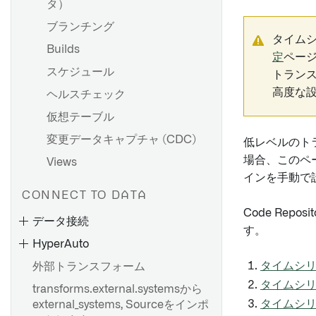
タ）
ブランチング
タイム
Builds
定
ペー
スケジュール
トラン
高度な設
ヘルスチェック
仮想テーブル
変更データキャプチャ (CDC)
低レベルのトラ
場合、このペ
Views
インを手動で
CONNECT TO DATA
Code Re
データ接続
す。
HyperAuto
タイムシ
外部トランスフォーム
タイムシ
transforms.external.systemsから
タイムシ
external_systems, Sourceをインポ