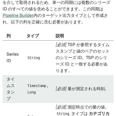
を介して取得されるため、単一の同期には複数のシリーズ
ID のすべての値を含めることができます。この同期は
Pipeline Builder
内のターゲット出力タイプとして作成さ
れ、以下の列を正確に含む必要があります。
列
タイプ
説明
[必須]
TSP が参照するタイム
スタンプと値のペアのセット
Series
String
のシリーズ ID。TSP のシリ
ID
ーズ ID と一致する必要があ
ります。
タイ
ムス
Timestamp
,
[必須]
量が測定される時刻。
タン
Long
プ
[必須]
測定時点での量の値。
String
タイプは
カテゴリカ