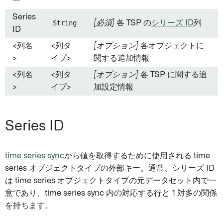
ー
Series
String
[必須]
各 TSP の
シリーズ ID
列
ID
<列名
<列タ
[オプション]
各オブジェクトに
>
イプ>
関する追加情報
<列名
<列タ
[オプション]
各 TSP に関する追
>
イプ>
加設定情報
Series ID
time series sync
から値を取得するために使用される time
series オブジェクトタイプの外部キー。通常、シリーズ ID
は time series オブジェクトタイプの元データセット内で一
意であり、time series sync 内の対応する行と 1 対多の関係
を持ちます。