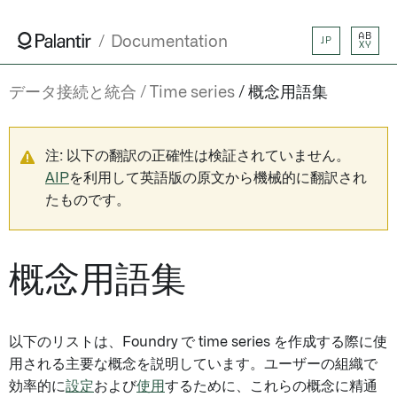
AB
Documentation
JP
XY
データ接続と統合
Time series
概念用語集
注: 以下の翻訳の正確性は検証されていません。
AIP
を利用して英語版の原文から機械的に翻訳され
たものです。
概念用語集
以下のリストは、Foundry で time series を作成する際に使
用される主要な概念を説明しています。ユーザーの組織で
効率的に
設定
および
使用
するために、これらの概念に精通