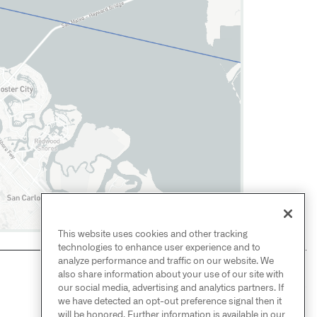
This website uses cookies and other tracking
technologies to enhance user experience and to
analyze performance and traffic on our website. We
also share information about your use of our site with
NEXT
→
our social media, advertising and analytics partners. If
導関数を取る
we have detected an opt-out preference signal then it
will be honored. Further information is available in our