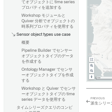
概要
ブランチの作成
てオブジェクトに time series
はじめに
プロパティを追加する
CSVまたはJSONファイルのス
変更案を提案する
キーマを推定する
transformsというライブラリ
Workshop モジュールと
変更を承認する
からexpectationsをEとしてイ
Quiver 分析でオブジェクトの
ブランチ保護
ンポートします
時系列プロパティを使用する
概要
フォールバックブランチ
Sensor object types use case
マーキングの削除に関するガ
概要
イダンス
概要
Pipeline Builder でセンサー
継承されたマーキングと組織
オブジェクトタイプのデータ
の削除
スケジュールの作成
を作成する
Transforms Python API
Scheduler の AIP 機能
Ontology Manager でセンサ
トランスフォームクラス
ーオブジェクトタイプを作成
Foundry コネクタ
データ期待値
する
データのヘルスチェックを設
Workshop と Quiver でセンサ
定する
ーオブジェクトタイプの time
PREVIOUS
series データを使用する
←
Pipeline Builderにおける単体
派生シリー
タイムシリーズクエリのコンピ
テスト
pyspark-overview.md