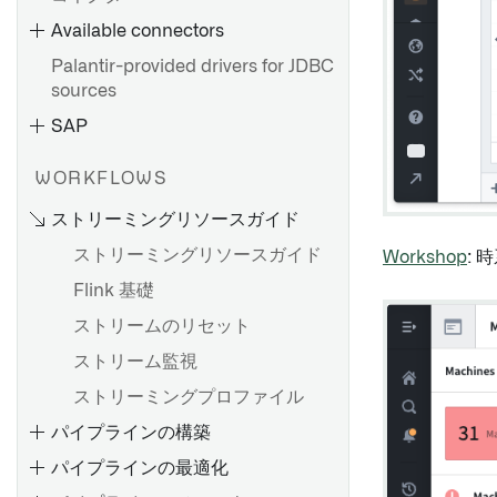
Bootstrapperプロキシ設定
Available connectors
agent-worker-runtime.md
Palantir-provided drivers for JDBC
Agent proxy runtime
sources
configuration リファレンス
SAP
HyperAuto V1 概要
トラブルシューティングリフ
ァレンス
HyperAuto V1 を使い始める
WORKFLOWS
OpenID Connect（OIDC）認
ソース探索
ストリーミングリソースガイド
証
SDDI コックピット
ストリーミングリソースガイド
Workshop
:
設定リファレンス
Flink 基礎
ソースのセットアップ
HyperAuto V1からV2への移行
ストリームのリセット
ソース探索
HyperAuto V1 FAQ
SAP アドオンのインストール
ストリーム監視
Palantir Foundry Connector
ストリーミングプロファイル
バッチ同期を設定する
2.0 for SAP Applicationsのイ
パイプラインの構築
ストリーミング同期の設定
ンストール
パイプラインの最適化
ファイルベースの同期
リモートエージェントのイン