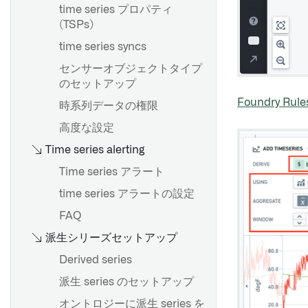
インクリメンタル変換リファ
SAP オブジェクトタイプ
ドを使用する
time series プロパティ
ンピュート使用量
レンス
作成物リポジトリ
(TSPs)
ダイナミックフィルター
頻出パターンのマイニング
ストリーミングキー
マージと追加
ナビゲーション
time series syncs
トランザクションの中止
作成物リポジトリの作成
センサーオブジェクトタイプ
SAP からロングテキストを抽
概要
概要
スナップショットから履歴デ
のセットアップ
作成物リポジトリの削除
出する
データセット出力を追加する
スケジュールを作成する
ータセットを作成する
Foundry Rule
時系列データの権限
製作物の公開
カスタム認証とロール管理の
オントロジー出力を追加する
スケジュールの表示と変更
設定
高度な設定
作成物を取り消す
ジオテンポラルシリーズ出力
スケジュールの探索と管理
概要
BEx クエリ
Time series alerting
パーミッションの管理
の追加
一般的なスケジューリング設
環境作成の概要
Extractors
Time series アラート
パイプラインのプレビュー
定
トラブルシューティングガイ
関数
time series アラートの設定
カスタムチェックの作成
パイプラインのデリバリー
トリガータイプのリファレン
ド
トランザクションコードとレ
FAQ
ス
データセットをダウンロード
出力からマーキングを削除
ポートの抽出
のために準備する
派生シリーズセットアップ
トラブルシューティングリフ
ブレーキングチェンジ
Python パッケージの Conda
SAPからHANAビューを取り
ァレンス
Derived series
解決
込む
マーケットプレイス商品にス
概要
派生 series のセットアップ
Python ライブラリの共有
パイプライン管理
ユーザー属性付きSAP書き戻
ケジュールを追加 [ベータ]
ブランチ設定
しとOAuth 2.0
オントロジーに派生 series を