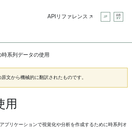
AB
APIリファレンス ↗
JP
XY
 での時系列データの使用
の原文から機械的に翻訳されたものです。
使用
ry アプリケーションで視覚化や分析を作成するために時系列オ