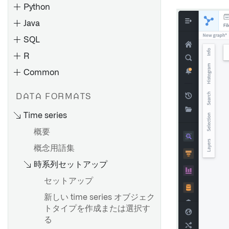
およびデータ同期の構成
ネイティブアクセラレーショ
メンタルパイプラインを作成
Python
トランスフォームをプレビュ
グラフの保存と共有
通知と問題点
Palantir Foundry Connector
ン
する
バッチ入力データセットの計
ーする
Java
ノードのカラーリング
2.0 for SAP Applications のパ
チェックリファレンス
算モード
Spark プロファイルの適用
Pipeline Builder でストリー
トランスフォームのデバッグ
ラメーター
SQL
グラフ要素リファレンス
ミングパイプラインを作成す
Sparkプロファイルのリファ
プロジェクトリファレンスの
ハウスキーピングジョブの設
R
る
レンス
概要
概要
使用
定と構成
Common
プレビューとロジック
チェックグループの作成と監
データをトランスフォームす
変更の影響を分析する
承認ロール
概要
トランスフォームロジックレ
トランスフォームとパイプラ
ビルドタイムラインの表示
視
る
概要
DATA FORMATS
Palantir Foundry Connector
ベルバージョン管理
イン
インクリメンタル同期の作成
古いデータセットの理解
チェックグループの表示と理
データの結合
2.0 for SAP Applications のバ
プロジェクションの設定
Time series
``meta.yaml``
例
解
ックアップと復元
ハイパフォーマンスの維持
指定した列を含むデータセッ
データの結合
高度な詳細
概要
仮想テーブルの概要
非構造化ファイルの読み書き
トを見つける
ジオスペーシャルトランスフ
概念用語集
ファイルの読み込み
ユニットテスト
データセットの作成
ォームの作成
新しいソースの作成
ストリーミングパイプライ
Foundry使用最適化
時系列セットアップ
ン：概要
ユニットテスト
高度な設定
スケジュールの管理
Pipeline Builder で一意の ID
ソースの探索
を作成する
セットアップ
比較：ストリーミング vs バッ
デバッグ
Foundry SAP 同期
チ
transforms-streaming-
新しい time series オブジェク
リソースの権限を確認する
負荷についての考察
joins.md
トタイプを作成または選択す
パフォーマンスの検討事項
概要
マーキングの変更の影響を確
インクリメンタル更新
る
Pipeline Builder で LLM ノー
Foundry Streaming によるコ
認する