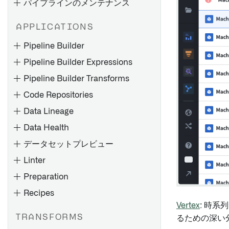
ストール
パイプラインのメンテナンス
メディアセットの同期
4.6C/620/640 用リモートエ
JDBC 同期の最適化
APPLICATIONS
ージェントのインストール
失敗するジョブのデバッグ
トラブルシューティングリフ
サポートパッケージのインス
Pipeline Builder
ァレンス
パイプラインの故障をデバッ
トール
Pipeline Builder Expressions
グする
フィックスパックのインスト
Pipeline Builder Transforms
Pipeline Builder でバッチパ
ストリームの失敗のデバッグ
ール
イプラインを作成する
Code Repositories
メモリ不足（OOM）エラーの
SLT（SAP Landscape
Pipeline Builder を使用して
トラブルシューティング
概要
Transformation Replication
Data Lineage
メディアセットバッチパイプ
Server）の設定
スケジュールのトラブルシュ
エクスポートタスク（レガシ
Data Health
ラインを作成する
ーティング
ー）
RFC 接続の作成
データセットプレビュー
コードリポジトリを使用して
Palantir Foundry Connector
バッチパイプラインを作成す
Linter
概要
Control Panelでのコードリポ
2.0 for SAP Applications また
Spark の概念
概要
る
ジトリ設定の構成
Preparation
は Remote Agent のアンイン
データセットの追加
Spark の詳細を理解する
Webhook を設定する
コードリポジトリを使用して
ストール
Recipes
自動的に入力データを生成す
データフローを探索する
チェックの種類
メディアセットバッチパイプ
Spark UI
設定リファレンス
Palantir Foundry Connector
る
Vertex
: 時
ラインを作成する
製作物とオントロジーエンテ
チェックスケジュール
2.0 for SAP Applications コッ
コンピュート使用量の理解
TRANSFORMS
るための深い
Pipeline Builder でのソース
トランスフォームの作成
ィティを探索する
Pipeline Builder でインクリ
チェックの監視
クピット