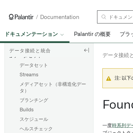
Documentation
データ接続と統合
データへの接続
ドキュメンテーション
Palantir の概要
プラ
データパイプラインとは何ですか？
アプリケーションリファレンス
データ接続と統合
データ接続
データセット
データセット
Streams
注: 以
メディアセット（非構造化デー
タ）
ブランチング
Fou
Builds
スケジュール
一度
時系列デ
ヘルスチェック