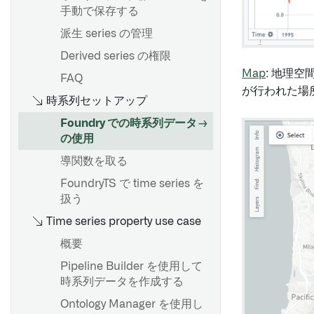
入力サンプリング戦略を追加
手動で保存する
リポジトリ設定
する
Logic Flows
派生 series の管理
リポジトリのアップグレード
パラメーター
接続フローの作成
Derived series の権限
Accelerate Spark with Velox
Spark profiles
ビルド設定
Compassファイルリスター
Map
: 地理
FAQ
作成物の設定
カスタム関数の作成
が行われた場
時系列セットアップ
概要
オントロジーのインポート
ノードの表示と非表示
推奨されるプロジェクトとチ
Foundry での時系列データ
Polars ストリーミングモード
高度なリポジトリ設定
Pipeline Builder におけるフ
ームの構造
の使用
ォルダー
最新版のUbuntuをベースにす
Code Repositories での計算
開発のベストプラクティス
導関数を取る
る
使用量
カラーグループ
ブランチングとリリースプロ
FoundryTS で time series を
Checkpoints
セス
扱う
トランスフォーム内でPalantir
ジョブグループ
スケジューリングのベストプ
Time series property use case
提供の言語モデルを使用する
ラクティス
パイプラインコードのエクス
概要
ポート
プロダクションパイプライン
Pipeline Builder を使用して
概要
の構築
時系列データを作成する
Spark sidecar 変換
概要
Ontology Manager を使用し