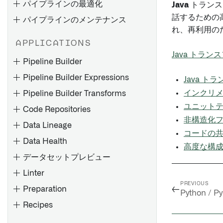
パイプラインの最適化
ファイルベースの同期
Java
トランス
リモートエージェントのイン
ストール
話するための
パイプラインのメンテナンス
メディアセットの同期
れ、再利用の
4.6C/620/640 用リモートエ
JDBC 同期の最適化
APPLICATIONS
ージェントのインストール
失敗するジョブのデバッグ
トラブルシューティングリフ
Java トラ
サポートパッケージのインス
Pipeline Builder
ァレンス
パイプラインの故障をデバッ
トール
Pipeline Builder Expressions
グする
Java 
フィックスパックのインスト
インクリメ
Pipeline Builder Transforms
Pipeline Builder でバッチパ
ストリームの失敗のデバッグ
ール
イプラインを作成する
ユニット
Code Repositories
メモリ不足（OOM）エラーの
SLT（SAP Landscape
非構造化
Pipeline Builder を使用して
トラブルシューティング
概要
Transformation Replication
Data Lineage
メディアセットバッチパイプ
コードの
Server）の設定
スケジュールのトラブルシュ
エクスポートタスク（レガシ
Data Health
ラインを作成する
高度な構
ーティング
ー）
RFC 接続の作成
データセットプレビュー
コードリポジトリを使用して
Palantir Foundry Connector
バッチパイプラインを作成す
Linter
概要
Control Panelでのコードリポ
2.0 for SAP Applications また
Spark の概念
概要
る
ジトリ設定の構成
PREVIOUS
←
Preparation
は Remote Agent のアンイン
データセットの追加
Python / 
Spark の詳細を理解する
Webhook を設定する
コードリポジトリを使用して
ストール
Recipes
自動的に入力データを生成す
データフローを探索する
チェックの種類
メディアセットバッチパイプ
Spark UI
設定リファレンス
Palantir Foundry Connector
る
ラインを作成する
製作物とオントロジーエンテ
チェックスケジュール