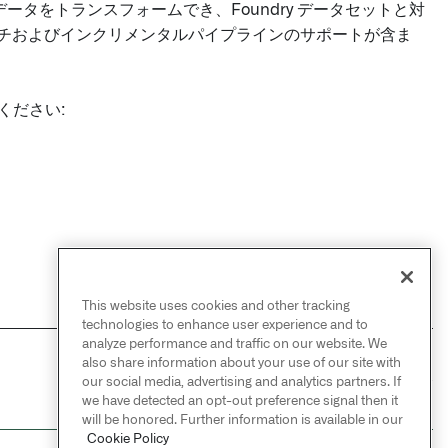
ータをトランスフォームでき、Foundry データセットと対
ッチおよびインクリメンタルパイプラインのサポートが含ま
ください:
This website uses cookies and other tracking
technologies to enhance user experience and to
analyze performance and traffic on our website. We
also share information about your use of our site with
NEXT
→
our social media, advertising and analytics partners. If
はじめに
we have detected an opt-out preference signal then it
will be honored. Further information is available in our
Cookie Policy