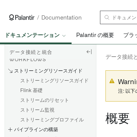
エージェントのセットアップ
コネクタ
Bootstrapperプロキシ設定
Documentation
Available connectors
agent-worker-runtime.md
Palantir-provided drivers for JDBC
Agent proxy runtime
ドキュメンテーション
Palantir の概要
プラ
sources
configuration リファレンス
SAP
HyperAuto V1 概要
トラブルシューティングリフ
データ接続と統合
ァレンス
HyperAuto V1 を使い始める
データ接続
WORKFLOWS
OpenID Connect（OIDC）認
ソース探索
ストリーミングリソースガイド
証
SDDI コックピット
ストリーミングリソースガイド
Warni
設定リファレンス
Flink 基礎
ソースのセットアップ
注: 以
HyperAuto V1からV2への移行
ストリームのリセット
ソース探索
HyperAuto V1 FAQ
SAP アドオンのインストール
ストリーム監視
概要
Palantir Foundry Connector
ストリーミングプロファイル
バッチ同期を設定する
2.0 for SAP Applicationsのイ
パイプラインの構築
ストリーミング同期の設定
ンストール