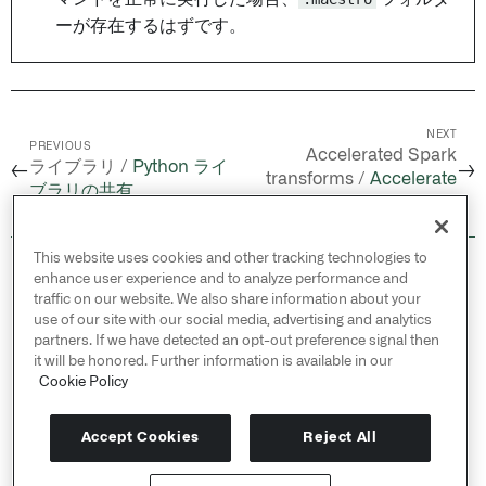
ーが存在するはずです。
NEXT
PREVIOUS
Accelerated Spark
ライブラリ /
Python ライ
←
→
transforms /
Accelerate
ブラリの共有
Spark with Velox
This website uses cookies and other tracking technologies to
© 2026 Palantir Technologies Inc. All rights
enhance user experience and to analyze performance and
reserved.
traffic on our website. We also share information about your
use of our site with our social media, advertising and analytics
Cookies Statement ↗
partners. If we have detected an opt-out preference signal then
Privacy Statement ↗
it will be honored. Further information is available in our
Terms of Use ↗
Cookie Policy
Do Not Sell or Share My Personal Information
Accept Cookies
Reject All