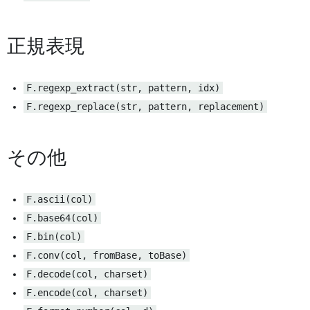
正規表現
F.regexp_extract(str, pattern, idx)
F.regexp_replace(str, pattern, replacement)
その他
F.ascii(col)
F.base64(col)
F.bin(col)
F.conv(col, fromBase, toBase)
F.decode(col, charset)
F.encode(col, charset)