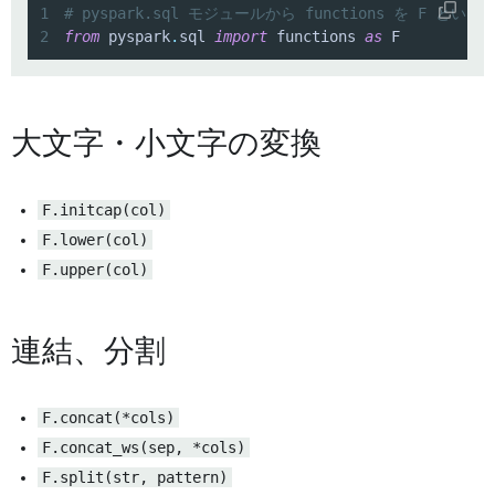
1
# pyspark.sql モジュールから functions を F 
2
from
 pyspark
.
sql 
import
 functions 
as
 F
大文字・小文字の変換
F.initcap(col)
F.lower(col)
F.upper(col)
連結、分割
F.concat(*cols)
F.concat_ws(sep, *cols)
F.split(str, pattern)