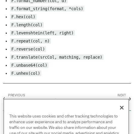
F.format_number(col, d)
F.format_string(format, *cols)
F.hex(col)
F.length(col)
F.levenshtein(left, right)
F.repeat(col, n)
F.reverse(col)
F.translate(srcCol, matching, replace)
F.unbase64(col)
F.unhex(col)
PREVIOUS
NEXT
←
→
日付とタイムスタンプ
数学
This website uses cookies and other tracking technologies to
© 2026 Palantir Technologies Inc. All rights
enhance user experience and to analyze performance and
reserved.
traffic on our website. We also share information about your
use of our site with our social media, advertising and analytics