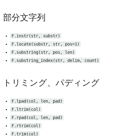
部分文字列
F.instr(str, substr)
F.locate(substr, str, pos=1)
F.substring(str, pos, len)
F.substring_index(str, delim, count)
トリミング、パディング
F.lpad(col, len, pad)
F.ltrim(col)
F.rpad(col, len, pad)
F.rtrim(col)
F.trim(col)