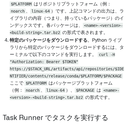
$PLATFORM
はリポジトリプラットフォーム（例：
noarch
、
linux-64
）です。上記コマンドの出力は、ラ
イブラリの内容（つまり、持っているパッケージ）のイ
ンデックスです。各パッケージは、
<name>-<version>-
<build-string>.tar.bz2
の形式で表されます。
特定のパッケージをダウンロードする
。Python ライブ
ラリから特定のパッケージをダウンロードするには、タ
ーミナルで以下のコマンドを実行します。
curl -H
"Authorization: Bearer $TOKEN"
https://$STACK_URL/artifacts/api/repositories/$IDE
NTIFIER/contents/release/conda/$PLATFORM/$PACKAGE
ここで
$PLATFORM
はパッケージプラットフォーム
（例：
noarch
、
linux-64
）、
$PACKAGE
は
<name>-
<version>-<build-string>.tar.bz2
の形式です。
Task Runner でタスクを実行する