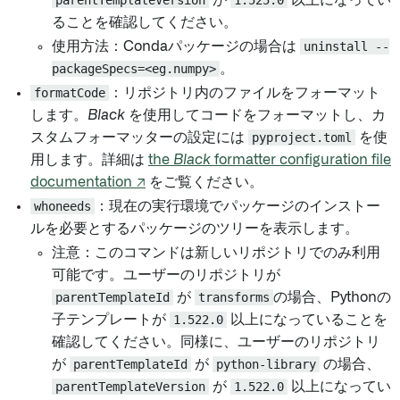
parentTemplateVersion
が
1.525.0
以上になってい
ることを確認してください。
使用方法：Condaパッケージの場合は
uninstall --
packageSpecs=<eg.numpy>
。
formatCode
：リポジトリ内のファイルをフォーマット
します。
Black
を使用してコードをフォーマットし、カ
スタムフォーマッターの設定には
pyproject.toml
を使
用します。詳細は
the
Black
formatter configuration file
documentation ↗
をご覧ください。
whoneeds
：現在の実行環境でパッケージのインストー
ルを必要とするパッケージのツリーを表示します。
注意：このコマンドは新しいリポジトリでのみ利用
可能です。ユーザーのリポジトリが
parentTemplateId
が
transforms
の場合、Pythonの
子テンプレートが
1.522.0
以上になっていることを
確認してください。同様に、ユーザーのリポジトリ
が
parentTemplateId
が
python-library
の場合、
parentTemplateVersion
が
1.522.0
以上になってい