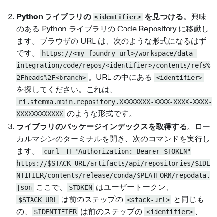
Python ライブラリの
<identifier>
を見つける
。興味
のある Python ライブラリの Code Repository に移動し
ます。ブラウザの URL は、次のような形式になるはず
です。
https://<my-foundry-url>/workspace/data-
integration/code/repos/<identifier>/contents/refs%
2Fheads%2F<branch>
。URL の中にある
<identifier>
を探してください。これは、
ri.stemma.main.repository.XXXXXXXX-XXXX-XXXX-XXXX-
XXXXXXXXXXXX
のような形式です。
ライブラリのパッケージインデックスを取得する
。ロー
カルマシンのターミナルを開き、次のコマンドを実行し
ます。
curl -H "Authorization: Bearer $TOKEN"
https://$STACK_URL/artifacts/api/repositories/$IDE
NTIFIER/contents/release/conda/$PLATFORM/repodata.
json
ここで、
$TOKEN
はユーザートークン、
$STACK_URL
は前のステップの
<stack-url>
と同じも
の、
$IDENTIFIER
は前のステップの
<identifier>
、