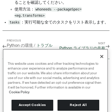
ることを確認してください。
使用方法：
whoneeds --packageSpec=
<eg.transforms>
tasks
：実行可能な全てのタスクをリスト表示します。
PREVIOUS
NEXT
Python の環境 /
トラブル
←
→
Python ライブラリの共有
シューティングガイド
This website uses cookies and other tracking technologies to
© 2026 Palantir Technologies Inc. All rights
enhance user experience and to analyze performance and
reserved.
traffic on our website. We also share information about your
use of our site with our social media, advertising and analytics
Cookies Statement ↗
partners. If we have detected an opt-out preference signal then
Privacy Statement ↗
it will be honored. Further information is available in our
Terms of Use ↗
Cookie Policy
Do Not Sell or Share My Personal Information
Accept Cookies
Reject All