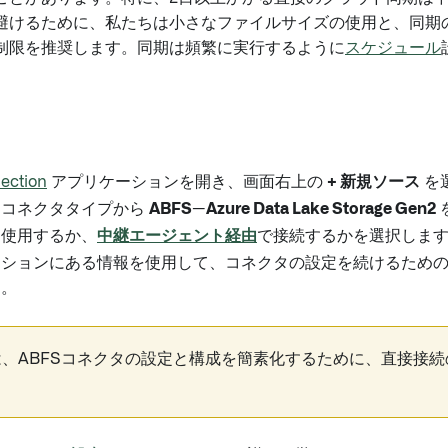
避けるために、私たちは小さなファイルサイズの使用と、同期
制限を推奨します。同期は頻繁に実行するように
スケジュール
ection
アプリケーションを開き、画面右上の
+ 新規ソース
を
なコネクタタイプから
ABFS—Azure Data Lake Storage Gen2
を使用するか、
中継エージェント経由
で接続するかを選択しま
クションにある情報を使用して、コネクタの設定を続けるため
す。
、ABFSコネクタの設定と構成を簡素化するために、直接接