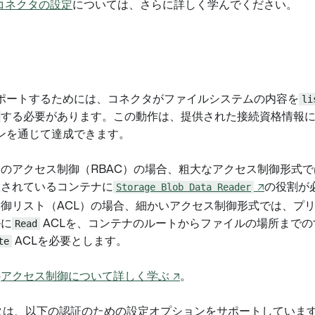
コネクタの設定
については、さらに詳しく学んでください。
ポートするためには、コネクタがファイルシステムの内容を
li
する必要があります。この動作は、提供された接続資格情報
ンを通じて達成できます。
のアクセス制御（RBAC）の場合、粗大なアクセス制御形式
置されているコンテナに
Storage Blob Data Reader
↗
の役割が
御リスト（ACL）の場合、細かいアクセス制御形式では、プ
ルに
Read
ACLを、コンテナのルートからファイルの場所まで
te
ACLを必要とします。
の
アクセス制御について詳しく学ぶ ↗
。
クタは、以下の認証のための設定オプションをサポートしていま