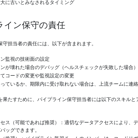
重大に古いとみなされるタイミング
ライン保守の責任
保守担当者の責任には、以下が含まれます。
イン監視の技術面の設定
インが壊れた場合のデバッグ（ヘルスチェックが失敗した場合
じてコードの変更や監視設定の変更
誤っているか、期限内に受け取れない場合は、上流チームに連
を果たすために、パイプライン保守担当者には以下のスキルと
クセス（可能であれば推奨）：適切なデータアクセスにより、
デバッグできます。