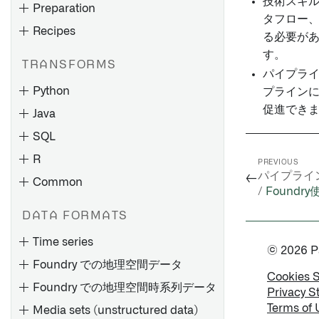
ジトリ設定の構成
技術スキ
概要
Preparation
データセットの追加
概要
Palantir Foundry Connector
タフロー
インクリメンタル同期の作成
Recipes
自動的に入力データを生成す
データフローを探索する
チェックの種類
2.0 for SAP Applications のバ
プロジェクションの設定
る必要が
る
ックアップと復元
ハイパフォーマンスの維持
製作物とオントロジーエンテ
チェックスケジュール
す。
高度な詳細
TRANSFORMS
Pipeline Builder でのソース
トランスフォームの作成
ィティを探索する
パイプラ
チェックの監視
およびデータ同期の構成
Python
プライン
トランスフォームをプレビュ
グラフの保存と共有
新しいソースの作成
ストリーミングパイプライ
通知と問題点
Foundry使用最適化
バッチ入力データセットの計
ーする
促進でき
Java
ン：概要
ノードのカラーリング
ソースの探索
チェックリファレンス
算モード
トランスフォームのデバッグ
SQL
比較：ストリーミング vs バッ
グラフ要素リファレンス
Foundry SAP 同期
チ
プロジェクトリファレンスの
R
負荷についての考察
PREVIOUS
概要
概要
使用
パフォーマンスの検討事項
パイプライ
←
Common
プレビューとロジック
インクリメンタル更新
チェックグループの作成と監
/
Foundr
データをトランスフォームす
変更の影響を分析する
Foundry Streaming によるコ
トランスフォームロジックレ
トランスフォームとパイプラ
ビルドタイムラインの表示
視
る
SAP オブジェクトタイプ
ンピュート使用量
DATA FORMATS
ベルバージョン管理
イン
古いデータセットの理解
チェックグループの表示と理
データの結合
ダイナミックフィルター
ストリーミングキー
Time series
``meta.yaml``
例
解
© 2026 Pal
指定した列を含むデータセッ
データの結合
Foundry での地理空間データ
仮想テーブルの概要
非構造化ファイルの読み書き
トを見つける
ジオスペーシャルトランスフ
Cookies 
SAP からロングテキストを抽
概要
Foundry での地理空間時系列データ
ファイルの読み込み
ユニットテスト
データセットの作成
ォームの作成
Privacy S
出する
スケジュールを作成する
Terms of 
Media sets (unstructured data)
ユニットテスト
高度な設定
スケジュールの管理
Pipeline Builder で一意の ID
カスタム認証とロール管理の