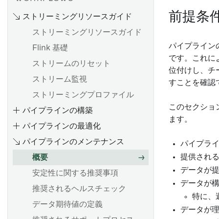
OpenID Connect（OIDC）認
ソース探索
前提条
ストリーミングリソースガイド
証
SDDI コックピット
ストリーミングリソースガイド
設定リファレンス
パイプライン
Flink 基礎
ソースのセットアップ
HyperAuto V1からV2への移行
です。これに
ストリームのリセット
ソース探索
HyperAuto V1 FAQ
位付けし、チ
SAP アドオンのインストール
ストリーム監視
すことを確認
Palantir Foundry Connector
ストリーミングプロファイル
バッチ同期を設定する
2.0 for SAP Applicationsのイ
このセクショ
パイプラインの構築
ストリーミング同期の設定
ンストール
ます。
パイプラインの最適化
ファイルベースの同期
リモートエージェントのイン
ストール
パイプラインのメンテナンス
メディアセットの同期
パイプラ
4.6C/620/640 用リモートエ
提供され
概要
JDBC 同期の最適化
ージェントのインストール
データが
安定性に関する推奨事項
失敗するジョブのデバッグ
トラブルシューティングリフ
サポートパッケージのインス
データが
ァレンス
推奨されるヘルスチェック
パイプラインの故障をデバッ
トール
特に、
グする
データ期待値の定義
フィックスパックのインスト
データが
Pipeline Builder でバッチパ
ストリームの失敗のデバッグ
ール