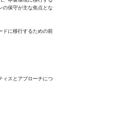
れ、本番環境に移行する
ンの保守が主な焦点とな
ードに移行するための前
ティスとアプローチにつ