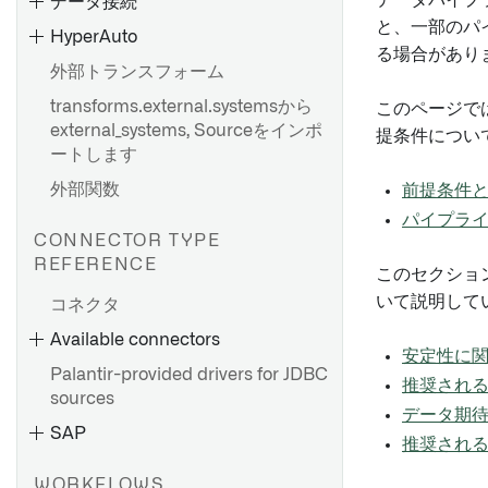
データパイプ
データ接続
と、一部のパ
HyperAuto
る場合があり
外部トランスフォーム
transforms.external.systemsから
このページで
external_systems, Sourceをインポ
提条件につい
ートします
外部関数
前提条件
パイプラ
CONNECTOR TYPE
ダイレクト接続を設定する
REFERENCE
このセクショ
エージェントのセットアップ
いて説明して
コネクタ
Bootstrapperプロキシ設定
Available connectors
agent-worker-runtime.md
安定性に
Palantir-provided drivers for JDBC
Agent proxy runtime
推奨され
sources
configuration リファレンス
データ期
SAP
HyperAuto V1 概要
トラブルシューティングリフ
推奨され
ァレンス
HyperAuto V1 を使い始める
WORKFLOWS