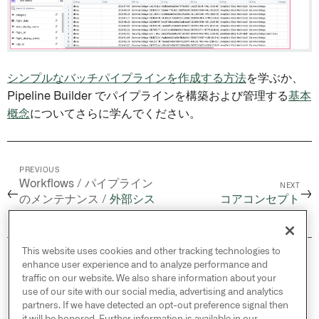
シンプルなバッチパイプラインを作成する方法
を学ぶか、
Pipeline Builder でパイプラインを構築および管理する
基本
概念
についてさらに学んでください。
PREVIOUS
Workflows / パイプライン
NEXT
←
→
のメンテナンス /
外部シス
コアコンセプト
テムにアラートを送信する
This website uses cookies and other tracking technologies to
© 2026 Palantir Technologies Inc. All rights
enhance user experience and to analyze performance and
reserved.
traffic on our website. We also share information about your
use of our site with our social media, advertising and analytics
Cookies Statement ↗
partners. If we have detected an opt-out preference signal then
Privacy Statement ↗